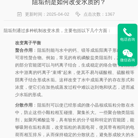
阻垢剂是如何改变水质的？
更新时间：2025-04-02
点击次数：1367
阻垢剂通过多种机制改变水质，主要包括以下几个方面：
电话咨询
改变离子平衡
螯合作用
：阻垢剂能与水中的钙、镁等成垢阳离子形成稳定的
可溶性螯合物。例如，常见的有机磷酸盐类阻垢剂，其分子中
微信咨询
的部分官能团可以与钙离子结合，生成稳定的络合物，从而将
水中游离的钙离子“束缚"起来，使其不易与碳酸根、硫酸根等
阴离子结合形成水垢。这样改变了水中成垢离子的存在形式和
浓度，使它们在加热或蒸发过程中难以达到饱和状态，进而减
少水垢的形成
。
分散作用
：阻垢剂可以使已经形成的微小晶核或垢粒分散在水
中，防止这些小颗粒相互碰撞、聚集长大。一些聚合物类阻垢
剂，如聚丙烯酸盐等，具有较长的分子链和特定的官能团，能
够吸附在垢粒表面，改变垢粒的表面电荷，使其带有相同的电
荷而相互排斥，从而保持稳定的分散状态，避免形成较大的水