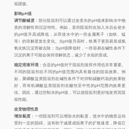
垢团簇
。
影响pH值
调节酸碱度
：部分阻垢剂可以通过改变水的pH值来影响水中物
质的溶解性和沉淀特性。例如，某些阻垢剂在加入水后会使水
的pH值升高或降低，从而使水中的一些金属离子（如铁、锰
等）的溶解度发生变化。当pH值升高时，铁离子更容易形成氢
氧化铁沉淀而被去除；当pH值降低时，一些容易在碱性条件下
沉淀的离子可能会保持溶解状态，减少了水垢的形成
。
稳定溶液环境
：合适的pH值对于阻垢剂发挥作用也非常重要。
不同的阻垢剂在不同的pH值范围内具有最佳的阻垢效果。例
如，聚磷酸盐类阻垢剂在碱性条件下对抑制碳酸钙垢的效果较
好，而有机磷酸盐类阻垢剂在酸性至中性的pH范围内效果更
佳。因此，通过控制水的pH值，可以使阻垢剂更好地发挥其阻
垢性能。
改变物理性质
增加黏度
：一些阻垢剂可以增加水的黏度，使水中的物质运动
受到一定的阻碍。这有助于减缓成垢离子的扩散速度，降低它